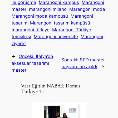
ile görüşme
Marangoni kampüs
Marangoni
master
marangoni milano
Marangoni moda
Marangoni moda kampüsü
Marangoni
tasarım
Marangoni tasarım kampüsü
marangoni türkiye
Marangoni Türkiye
temsilcisi
Marangoni üniversite
Marangoni
ziyaret
←
Önceki:
İtalya’da
Sonraki:
SPD master
aksesuar tasarımı
başvuruları açıldı
→
masterı
Vera Eğitim NABA& Domus
Türkiye 1.si