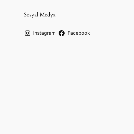
r
c
Sosyal Medya
h
Instagram
Facebook