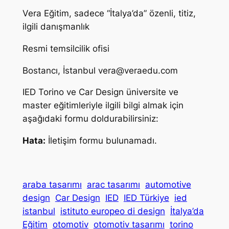
Vera Eğitim, sadece “İtalya’da” özenli, titiz,
ilgili danışmanlık
Resmi temsilcilik ofisi
Bostancı, İstanbul
vera@veraedu.com
IED Torino ve Car Design üniversite ve
master eğitimleriyle ilgili bilgi almak için
aşağıdaki formu doldurabilirsiniz:
Hata:
İletişim formu bulunamadı.
araba tasarımı
arac tasarımı
automotive
design
Car Design
IED
IED Türkiye
ied
istanbul
istituto europeo di design
İtalya’da
Eğitim
otomotiv
otomotiv tasarımı
torino