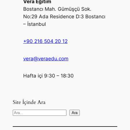
Vera Eğitim
Bostancı Mah. Gümüşçü Sok.
No:29 Ada Residence D:3 Bostancı
– İstanbul
+90 216 504 20 12
vera@veraedu.com
Hafta içi 9:30 – 18:30
Site İçinde Ara
S
Ara
e
a