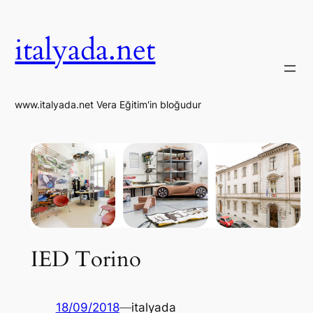
İçeriğe
geç
italyada.net
www.italyada.net Vera Eğitim'in bloğudur
IED Torino
18/09/2018
—
italyada