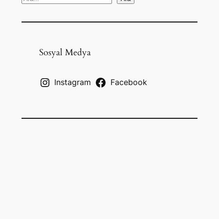
e
a
r
c
Sosyal Medya
h
Instagram
Facebook