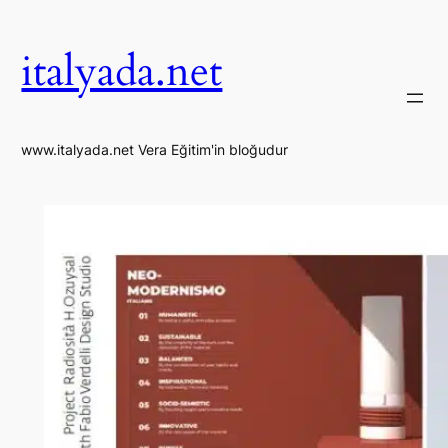
İçeriğe
geç
italyada.net
www.italyada.net Vera Eğitim'in bloğudur