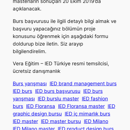
masterların sonuçları 20 Ekim 2019’da
açıklanacak.
Burs başvurusu ile ilgili detaylı bilgi almak ve
başvuru yapacağınız bölümün proje
konusunu öğrenmek için aşağıdaki formu
doldurup bize iletin. Siz arayıp
bilgilendirelim.
Vera Eğitim – IED Türkiye resmi temsilcisi,
ücretsiz danışmanlık
Burs yarışması
IED brand management burs
IED burs
IED burs başvurusu
IED burs
yarışması
IED burslu master
IED fashion
burs
IED Floransa
IED Floransa master
IED
graphic design bursu
IED iç mimarlık burs
IED master
IED master bursu
IED Milano
IED Milano master
IED product design burs