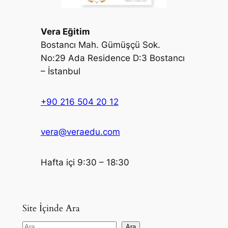
Vera Eğitim
Bostancı Mah. Gümüşçü Sok.
No:29 Ada Residence D:3 Bostancı
– İstanbul
+90 216 504 20 12
vera@veraedu.com
Hafta içi 9:30 – 18:30
Site İçinde Ara
S
Ara