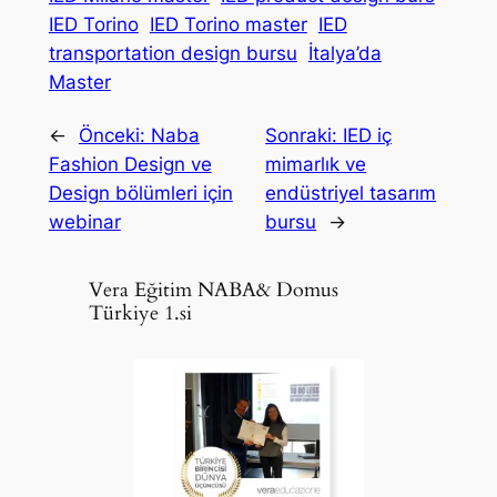
IED Torino
IED Torino master
IED
transportation design bursu
İtalya’da
Master
←
Önceki:
Naba
Sonraki:
IED iç
Fashion Design ve
mimarlık ve
Design bölümleri için
endüstriyel tasarım
webinar
bursu
→
Vera Eğitim NABA& Domus
Türkiye 1.si