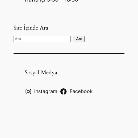
Site İçinde Ara
S
Ara
e
a
r
c
Sosyal Medya
h
Instagram
Facebook