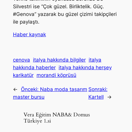
Silvestri ise “Çok güzel. Birliktelik. Güç.
#Genova” yazarak bu güzel çizimi takipçileri
ile paylaştı.
Haber kaynak
cenova
italya hakkında bilgiler
italya
hakkında haberler
italya hakkında herşey
karikatür
morandi köprüsü
←
Önceki:
Naba moda tasarım
Sonraki:
master bursu
Kartell
→
Vera Eğitim NABA& Domus
Türkiye 1.si