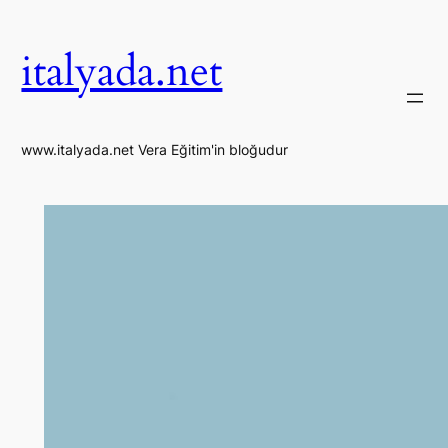
İçeriğe
geç
italyada.net
www.italyada.net Vera Eğitim'in bloğudur