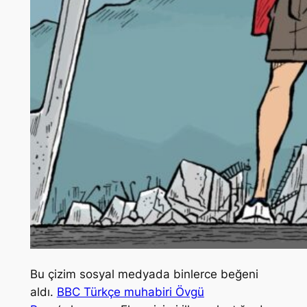
Bu çizim sosyal medyada binlerce beğeni
aldı.
BBC Türkçe muhabiri Övgü