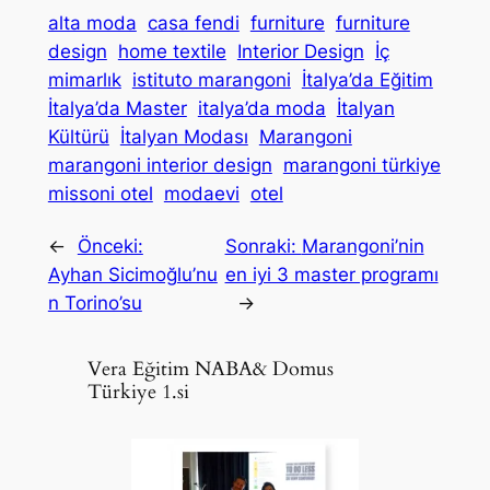
alta moda
casa fendi
furniture
furniture
design
home textile
Interior Design
İç
mimarlık
istituto marangoni
İtalya’da Eğitim
İtalya’da Master
italya’da moda
İtalyan
Kültürü
İtalyan Modası
Marangoni
marangoni interior design
marangoni türkiye
missoni otel
modaevi
otel
←
Önceki:
Sonraki:
Marangoni’nin
Ayhan Sicimoğlu’nu
en iyi 3 master programı
n Torino’su
→
Vera Eğitim NABA& Domus
Türkiye 1.si