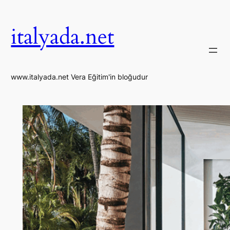
İçeriğe
geç
italyada.net
www.italyada.net Vera Eğitim'in bloğudur