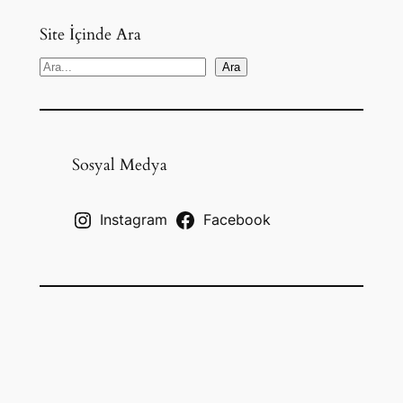
Site İçinde Ara
S
Ara
e
a
r
c
Sosyal Medya
h
Instagram
Facebook