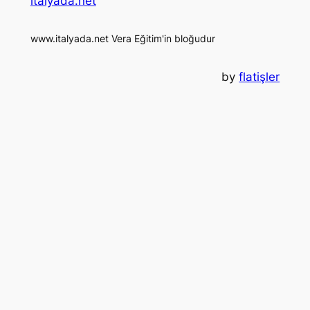
italyada.net
www.italyada.net Vera Eğitim'in bloğudur
by
flatişler