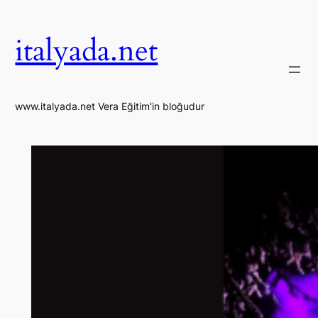
İçeriğe
geç
italyada.net
www.italyada.net Vera Eğitim'in bloğudur