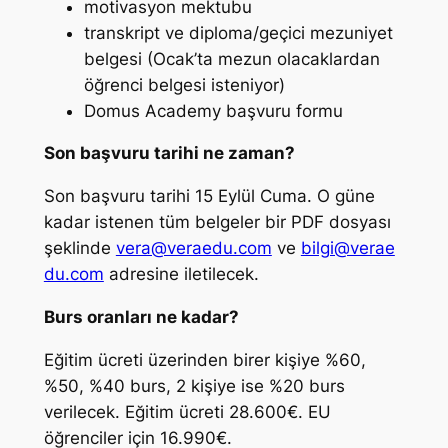
motivasyon mektubu
transkript ve diploma/geçici mezuniyet
belgesi (Ocak’ta mezun olacaklardan
öğrenci belgesi isteniyor)
Domus Academy başvuru formu
Son başvuru tarihi ne zaman?
Son başvuru tarihi 15 Eylül Cuma. O güne
kadar istenen tüm belgeler bir PDF dosyası
şeklinde
vera@veraedu.com
ve
bilgi@verae
du.com
adresine iletilecek.
Burs oranları ne kadar?
Eğitim ücreti üzerinden birer kişiye %60,
%50, %40 burs, 2 kişiye ise %20 burs
verilecek. Eğitim ücreti 28.600€. EU
öğrenciler için 16.990€.