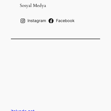
c
Sosyal Medya
h
Instagram
Facebook