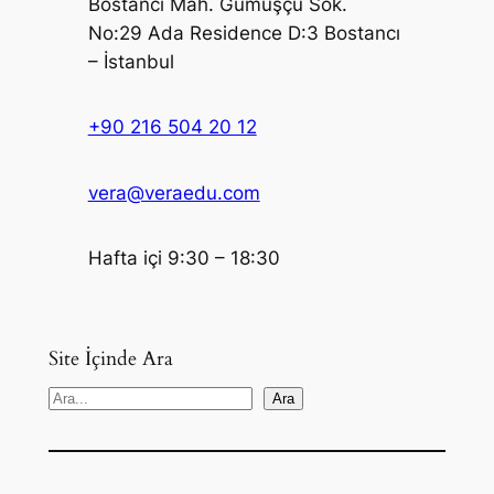
Bostancı Mah. Gümüşçü Sok.
No:29 Ada Residence D:3 Bostancı
– İstanbul
+90 216 504 20 12
vera@veraedu.com
Hafta içi 9:30 – 18:30
Site İçinde Ara
S
Ara
e
a
r