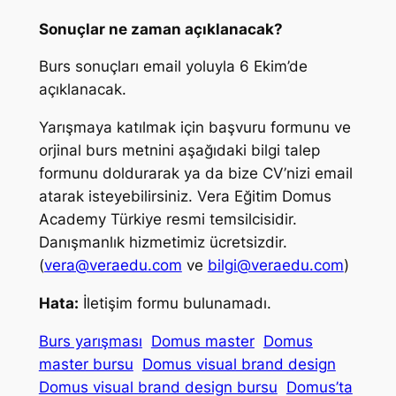
Sonuçlar ne zaman açıklanacak?
Burs sonuçları email yoluyla 6 Ekim’de
açıklanacak.
Yarışmaya katılmak için başvuru formunu ve
orjinal burs metnini aşağıdaki bilgi talep
formunu doldurarak ya da bize CV’nizi email
atarak isteyebilirsiniz. Vera Eğitim Domus
Academy Türkiye resmi temsilcisidir.
Danışmanlık hizmetimiz ücretsizdir.
(
vera@veraedu.com
ve
bilgi@veraedu.com
)
Hata:
İletişim formu bulunamadı.
Burs yarışması
Domus master
Domus
master bursu
Domus visual brand design
Domus visual brand design bursu
Domus’ta