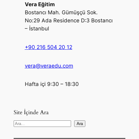
Vera Eğitim
Bostancı Mah. Gümüşçü Sok.
No:29 Ada Residence D:3 Bostancı
– İstanbul
+90 216 504 20 12
vera@veraedu.com
Hafta içi 9:30 – 18:30
Site İçinde Ara
S
Ara
e