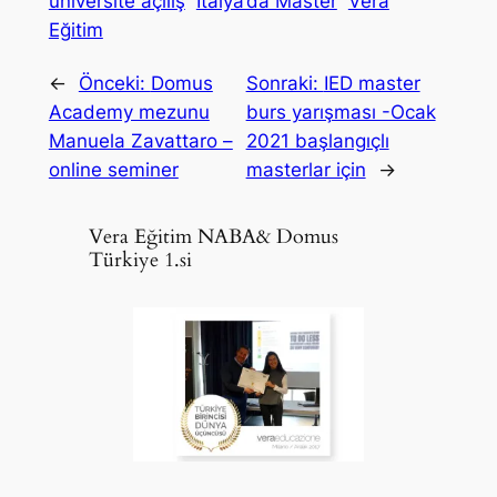
üniversite açılış
İtalya’da Master
Vera
Eğitim
←
Önceki:
Domus
Sonraki:
IED master
Academy mezunu
burs yarışması -Ocak
Manuela Zavattaro –
2021 başlangıçlı
online seminer
masterlar için
→
Vera Eğitim NABA& Domus
Türkiye 1.si