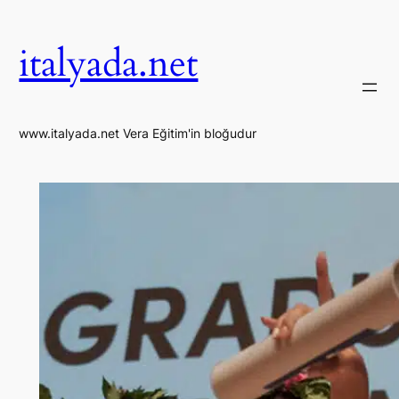
İçeriğe
geç
italyada.net
www.italyada.net Vera Eğitim'in bloğudur