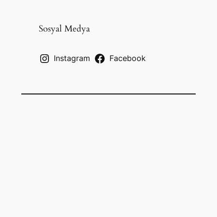
a
r
c
Sosyal Medya
h
Instagram
Facebook