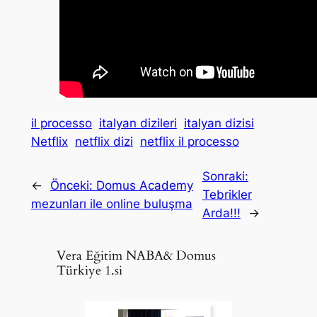
il processo
italyan dizileri
italyan dizisi
Netflix
netflix dizi
netflix il processo
Sonraki:
←
Önceki:
Domus Academy
Tebrikler
mezunları ile online buluşma
Arda!!!
→
Vera Eğitim NABA& Domus
Türkiye 1.si