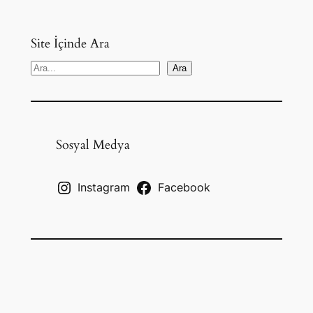
Site İçinde Ara
S
Ara
e
a
r
c
Sosyal Medya
h
Instagram
Facebook