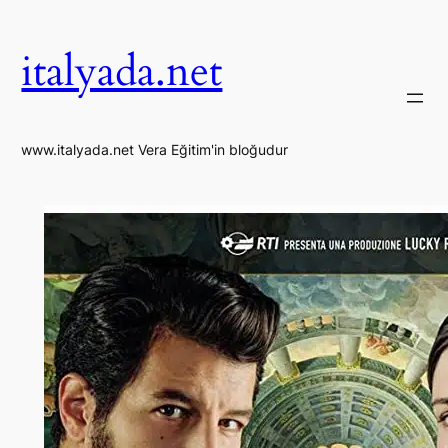
İçeriğe
geç
italyada.net
www.italyada.net Vera Eğitim'in bloğudur