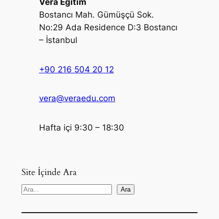
Vera Eğitim
Bostancı Mah. Gümüşçü Sok.
No:29 Ada Residence D:3 Bostancı
– İstanbul
+90 216 504 20 12
vera@veraedu.com
Hafta içi 9:30 – 18:30
Site İçinde Ara
S
Ara
e
a