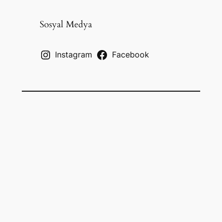
r
c
Sosyal Medya
h
Instagram
Facebook