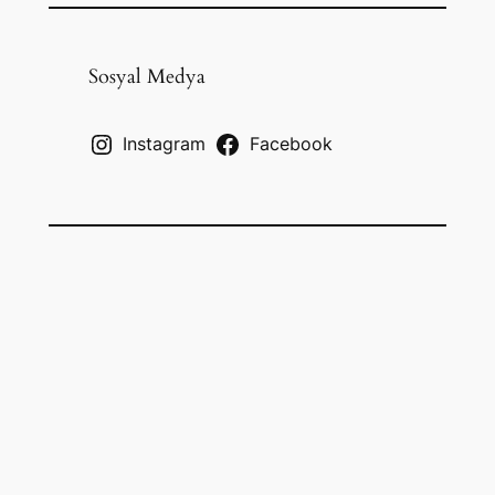
a
r
c
Sosyal Medya
h
Instagram
Facebook