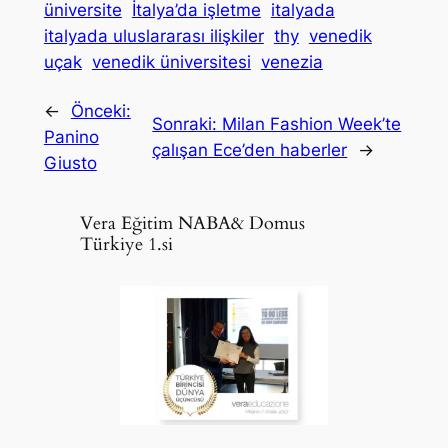
üniversite
İtalya’da işletme
italyada
italyada uluslararası ilişkiler
thy
venedik
uçak
venedik üniversitesi
venezia
←
Önceki:
Sonraki:
Milan Fashion Week’te
Panino
çalışan Ece’den haberler
→
Giusto
Vera Eğitim NABA& Domus
Türkiye 1.si