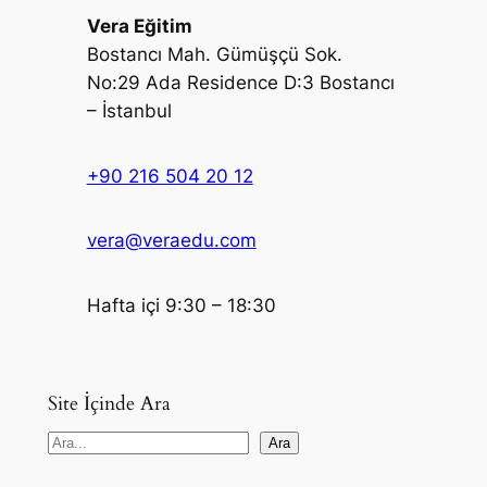
Vera Eğitim
Bostancı Mah. Gümüşçü Sok.
No:29 Ada Residence D:3 Bostancı
– İstanbul
+90 216 504 20 12
vera@veraedu.com
Hafta içi 9:30 – 18:30
Site İçinde Ara
S
Ara
e