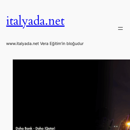
İçeriğe
geç
italyada.net
www.italyada.net Vera Eğitim'in bloğudur