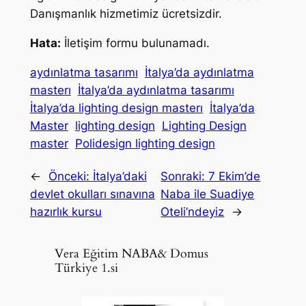
Danışmanlık hizmetimiz ücretsizdir.
Hata:
İletişim formu bulunamadı.
aydınlatma tasarımı
İtalya’da aydınlatma
masterı
İtalya’da aydınlatma tasarımı
İtalya’da lighting design masterı
İtalya’da
Master
lighting design
Lighting Design
master
Polidesign lighting design
←
Önceki:
İtalya’daki
Sonraki:
7 Ekim’de
devlet okulları sınavına
Naba ile Suadiye
hazırlık kursu
Oteli’ndeyiz
→
Vera Eğitim NABA& Domus
Türkiye 1.si