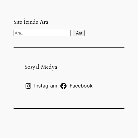
Site İçinde Ara
S
Ara
e
a
r
c
Sosyal Medya
h
Instagram
Facebook