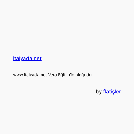
italyada.net
www.italyada.net Vera Eğitim'in bloğudur
by
flatişler