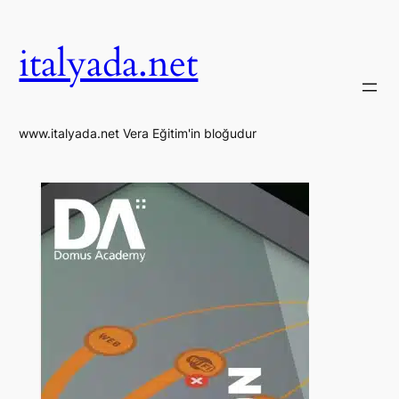
İçeriğe
geç
italyada.net
www.italyada.net Vera Eğitim'in bloğudur