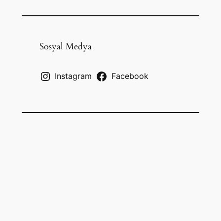
e
a
r
c
Sosyal Medya
h
Instagram
Facebook