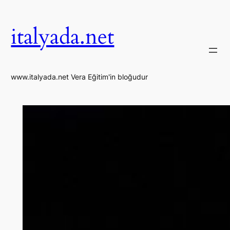
İçeriğe
geç
italyada.net
www.italyada.net Vera Eğitim'in bloğudur