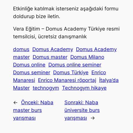
Etkinliğe katılmak isterseniz aşağıdaki formu
doldurup bize iletin.
Vera Eğitim – Domus Academy Türkiye resmi
temsilcisi, ücretsiz danışmanlık
domus
Domus Academy
Domus Academy
master
Domus master
Domus Milano
Domus online
Domus online seminer
Domus seminer
Domus Türkiye
Enrico
Manaresi
Enrico Manaresi röportaj
İtalya’da
Master
technogym
Technogym hikaye
←
Önceki:
Naba
Sonraki:
Naba
master burs
üniversite burs
yarışması
yarışması
→