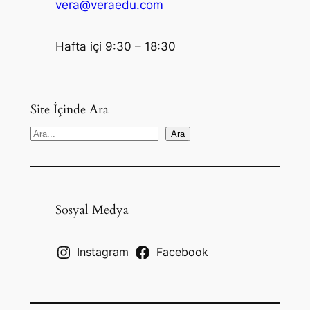
vera@veraedu.com
Hafta içi 9:30 – 18:30
Site İçinde Ara
S
Ara
e
a
r
c
Sosyal Medya
h
Instagram
Facebook