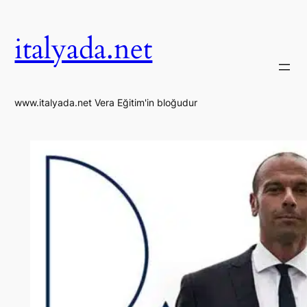
İçeriğe
geç
italyada.net
www.italyada.net Vera Eğitim'in bloğudur