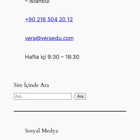
– İstanbul
+90 216 504 20 12
vera@veraedu.com
Hafta içi 9:30 – 18:30
Site İçinde Ara
S
Ara
e
a
r
c
Sosyal Medya
h