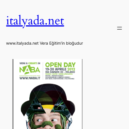
İçeriğe
geç
italyada.net
www.italyada.net Vera Eğitim'in bloğudur