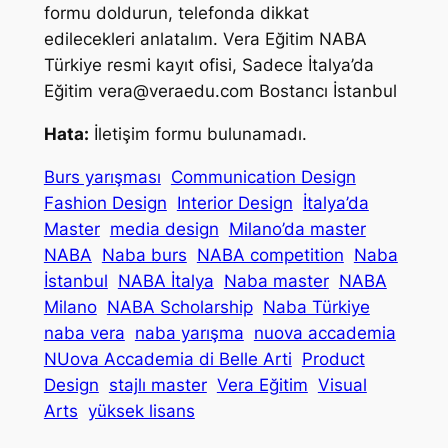
formu doldurun, telefonda dikkat
edilecekleri anlatalım. Vera Eğitim NABA
Türkiye resmi kayıt ofisi, Sadece İtalya’da
Eğitim
vera@veraedu.com
Bostancı İstanbul
Hata:
İletişim formu bulunamadı.
Burs yarışması
Communication Design
Fashion Design
Interior Design
İtalya’da
Master
media design
Milano’da master
NABA
Naba burs
NABA competition
Naba
İstanbul
NABA İtalya
Naba master
NABA
Milano
NABA Scholarship
Naba Türkiye
naba vera
naba yarışma
nuova accademia
NUova Accademia di Belle Arti
Product
Design
stajlı master
Vera Eğitim
Visual
Arts
yüksek lisans