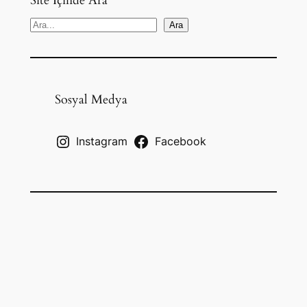
S
Ara
e
a
r
c
Sosyal Medya
h
Instagram
Facebook