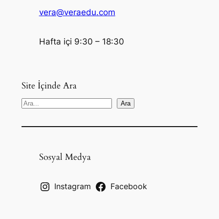
vera@veraedu.com
Hafta içi 9:30 – 18:30
Site İçinde Ara
S
Ara
e
a
r
c
Sosyal Medya
h
Instagram
Facebook