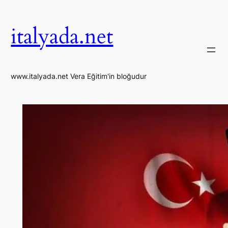
İçeriğe
geç
italyada.net
www.italyada.net Vera Eğitim'in bloğudur