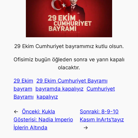
29 Ekim Cumhuriyet bayramımız kutlu olsun.
Ofisimiz bugün öğleden sonra ve yarın kapalı
olacaktır.
29 Ekim
29 Ekim Cumhuriyet Bayramı
bayram
bayramda kapalıyız
Cumhuriyet
Bayramı
kapalıyız
←
Önceki:
Kukla
Sonraki:
8-9-10
Gösterisi: Nadia Imperio
Kasım InArts’tayız
İplerin Altında
→