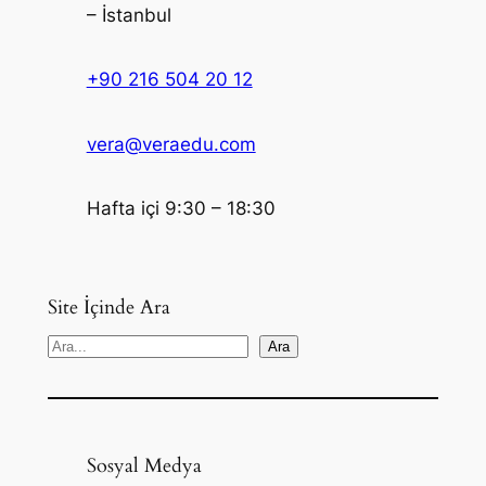
– İstanbul
+90 216 504 20 12
vera@veraedu.com
Hafta içi 9:30 – 18:30
Site İçinde Ara
S
Ara
e
a
r
c
Sosyal Medya