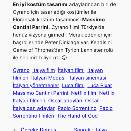
En iyi kostüm tasarımı
adaylarından biri de
Cyrano için tasarladığı kostümler ile
Floransalı kostüm tasarımcısı
Massimo
Cantini Parrini
. Cyrano filmi Türkiye’de
henüz vizyona girmedi. Merak edenler için
başrollerinde Peter Dinklage var. Kendisini
Game of Thrones’dan Tyrion Lannister rolü
ile hepimiz biliyoruz. 🙂
Cyrano
İtalya film
İtalyan filmi
İtalyan
filmleri
İtalyan Modası
italyan sineması
İtalyan yönetmenler
Luca filmi
Luca Pixar
Massimo Cantini Parrini
Netflix film
Netflix
İtalyan filmleri
Oscar adayları
Oscar
İtalya'dan adaylar
Paolo Sorrentino
Paolo
Sorrentino filmleri
The Hand of God
←
Önceki:
Domus
Sonraki:
İtalya