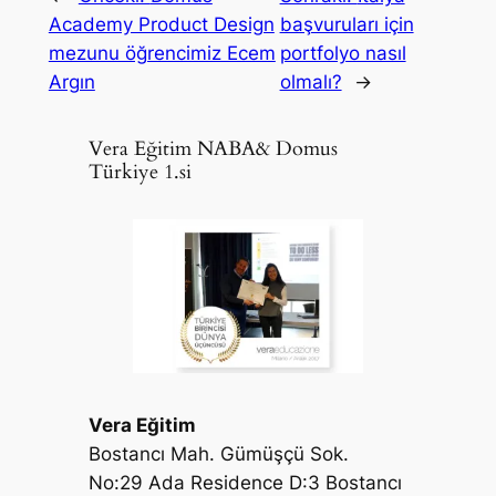
Academy Product Design
başvuruları için
mezunu öğrencimiz Ecem
portfolyo nasıl
Argın
olmalı?
→
Vera Eğitim NABA& Domus
Türkiye 1.si
Vera Eğitim
Bostancı Mah. Gümüşçü Sok.
No:29 Ada Residence D:3 Bostancı