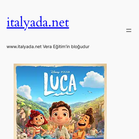
İçeriğe
geç
italyada.net
www.italyada.net Vera Eğitim'in bloğudur