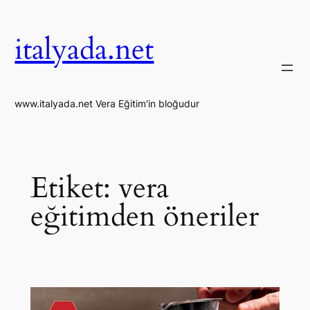
İçeriğe
geç
italyada.net
www.italyada.net Vera Eğitim'in bloğudur
Etiket:
vera
eğitimden öneriler