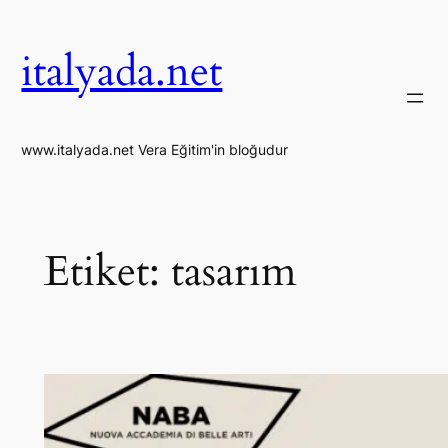
İçeriğe
geç
italyada.net
www.italyada.net Vera Eğitim'in bloğudur
Etiket:
tasarım