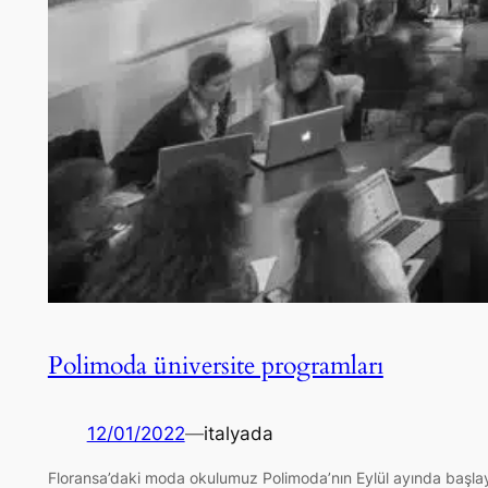
Polimoda üniversite programları
12/01/2022
—
italyada
Floransa’daki moda okulumuz Polimoda’nın Eylül ayında başlayac