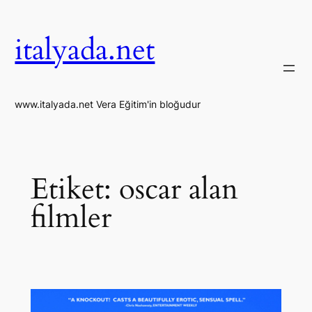
İçeriğe
geç
italyada.net
www.italyada.net Vera Eğitim'in bloğudur
Etiket:
oscar alan
filmler