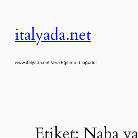
İçeriğe
geç
italyada.net
www.italyada.net Vera Eğitim'in bloğudur
Etiket:
Naba ya