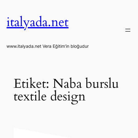
İçeriğe
geç
italyada.net
www.italyada.net Vera Eğitim'in bloğudur
Etiket:
Naba burslu
textile design