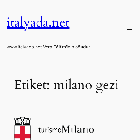
İçeriğe
geç
italyada.net
www.italyada.net Vera Eğitim'in bloğudur
Etiket:
milano gezi