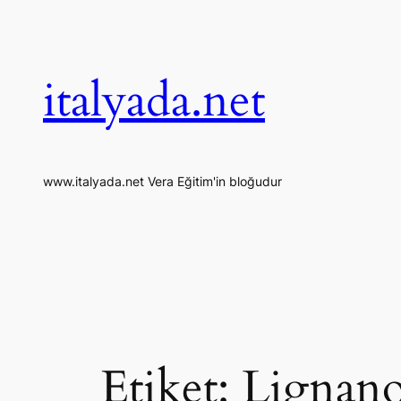
İçeriğe
geç
italyada.net
www.italyada.net Vera Eğitim'in bloğudur
Etiket:
Lignan