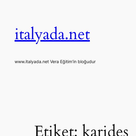
İçeriğe
geç
italyada.net
www.italyada.net Vera Eğitim'in bloğudur
Etiket:
karides