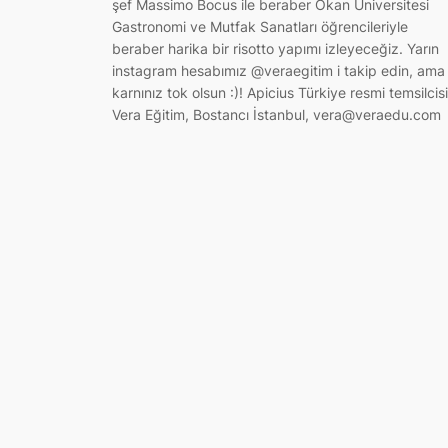
şef Massimo Bocus ile beraber Okan Üniversitesi
Gastronomi ve Mutfak Sanatları öğrencileriyle
beraber harika bir risotto yapımı izleyeceğiz. Yarın
instagram hesabımız @veraegitim i takip edin, ama
karnınız tok olsun :)! Apicius Türkiye resmi temsilcisi
Vera Eğitim, Bostancı İstanbul,
vera@veraedu.com