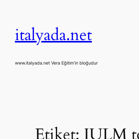
İçeriğe
geç
italyada.net
www.italyada.net Vera Eğitim'in bloğudur
Etiket:
IULM t