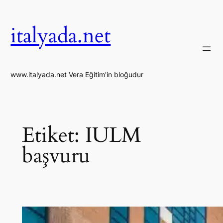
İçeriğe
geç
italyada.net
www.italyada.net Vera Eğitim'in bloğudur
Etiket:
IULM
başvuru