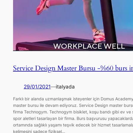
Service Design Master Bursu -%60 burs 
29/01/2021
—
italyada
Farklı bir alanda uzmanlaşmak isteyenler için Domus Academ
master bursu ile devam ediyoruz. Service Design master burs
firma Technogym. Technogym bisiklet, koşu bandı gibi ev ve sp
spor aletleri tasarlayan bir firma. Burs başvurusu yapacaklard
ortamında sağlıklı yaşamı teşvik edecek bir hizmet tasarlamala
kelimesini sadece fiziksel…