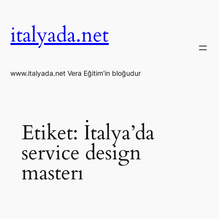
İçeriğe
geç
italyada.net
www.italyada.net Vera Eğitim'in bloğudur
Etiket:
İtalya’da
service design
masterı