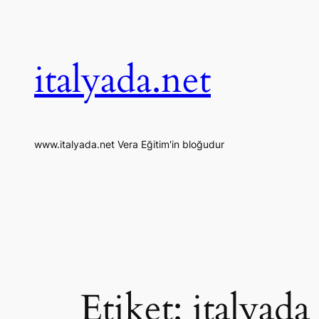
İçeriğe
geç
italyada.net
www.italyada.net Vera Eğitim'in bloğudur
Etiket:
italyad