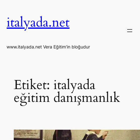
İçeriğe
geç
italyada.net
www.italyada.net Vera Eğitim'in bloğudur
Etiket:
italyada
eğitim danışmanlık