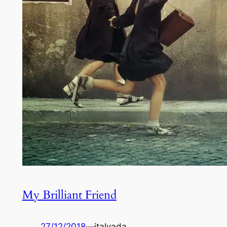
My Brilliant Friend
27/12/2018
—
italyada