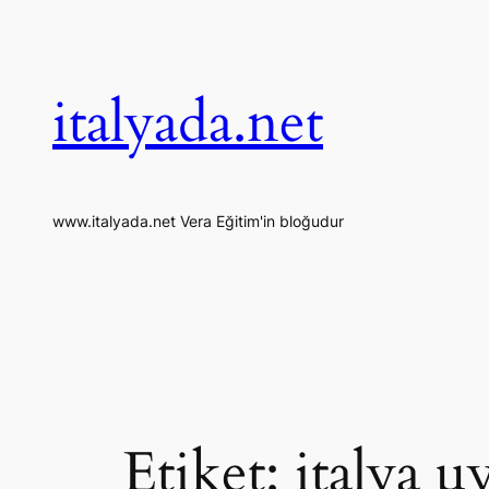
İçeriğe
geç
italyada.net
www.italyada.net Vera Eğitim'in bloğudur
Etiket:
italya u