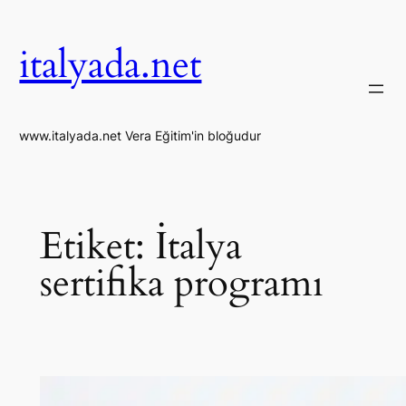
İçeriğe
geç
italyada.net
www.italyada.net Vera Eğitim'in bloğudur
Etiket:
İtalya
sertifika programı