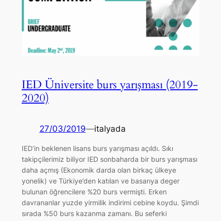
IED Üniversite burs yarışması (2019-
2020)
27/03/2019
—
italyada
IED’in beklenen lisans burs yarışması açıldı. Sıkı
takipçilerimiz biliyor IED sonbaharda bir burs yarışması
daha açmış (Ekonomik darda olan birkaç ülkeye
yonelik) ve Türkiye’den katılan ve basarıya deger
bulunan öğrencilere %20 burs vermişti. Erken
davrananlar yuzde yirmilik indirimi cebine koydu. Şimdi
sırada %50 burs kazanma zamanı. Bu seferki