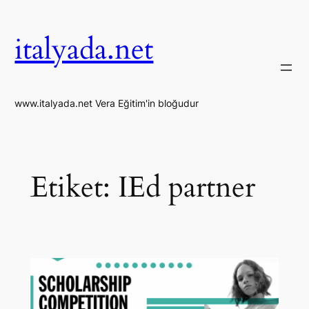
İçeriğe
geç
italyada.net
www.italyada.net Vera Eğitim'in bloğudur
Etiket:
IEd partner