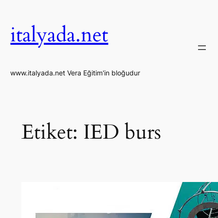
İçeriğe
geç
italyada.net
www.italyada.net Vera Eğitim'in bloğudur
Etiket:
IED burs