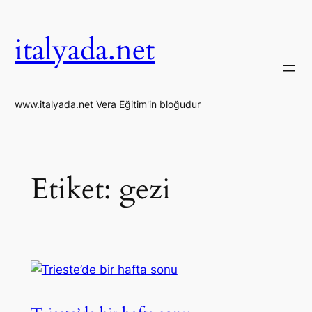
İçeriğe
geç
italyada.net
www.italyada.net Vera Eğitim'in bloğudur
Etiket:
gezi