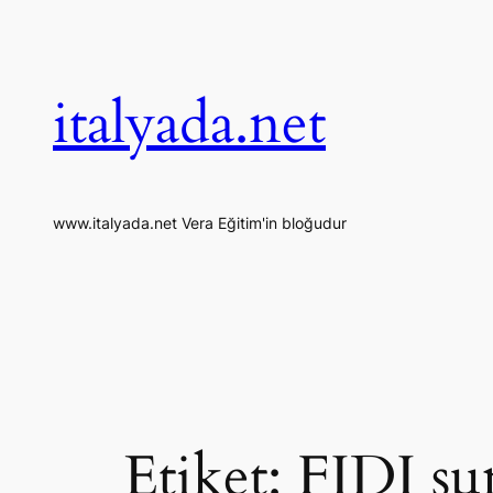
İçeriğe
geç
italyada.net
www.italyada.net Vera Eğitim'in bloğudur
Etiket:
FIDI s