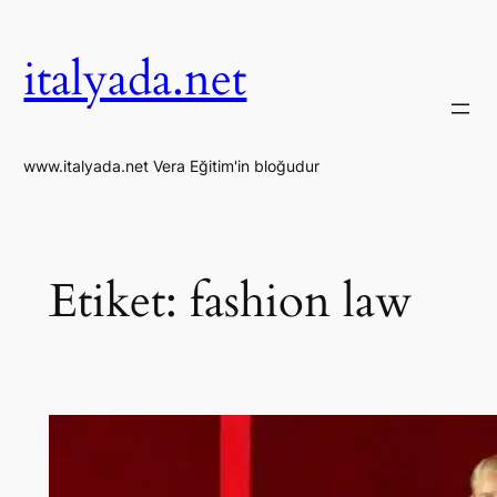
İçeriğe
geç
italyada.net
www.italyada.net Vera Eğitim'in bloğudur
Etiket:
fashion law