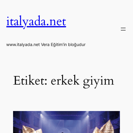
İçeriğe
geç
italyada.net
www.italyada.net Vera Eğitim'in bloğudur
Etiket:
erkek giyim