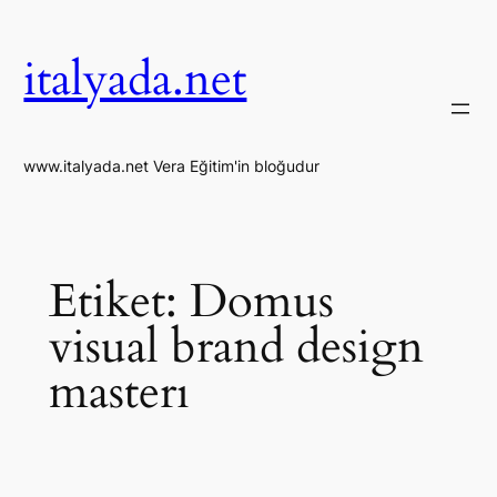
İçeriğe
geç
italyada.net
www.italyada.net Vera Eğitim'in bloğudur
Etiket:
Domus
visual brand design
masterı