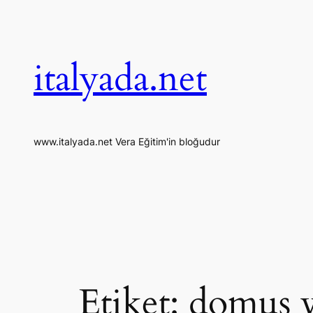
İçeriğe
geç
italyada.net
www.italyada.net Vera Eğitim'in bloğudur
Etiket:
domus v