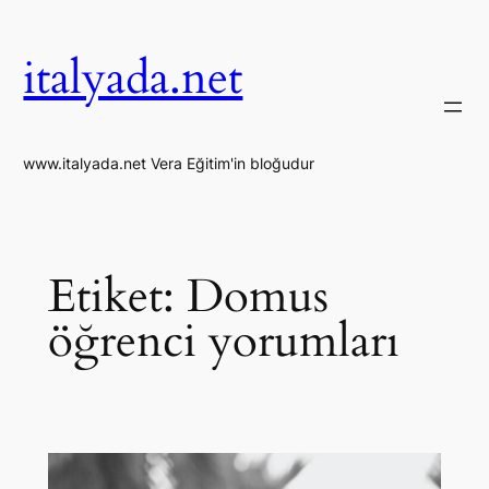
İçeriğe
geç
italyada.net
www.italyada.net Vera Eğitim'in bloğudur
Etiket:
Domus
öğrenci yorumları