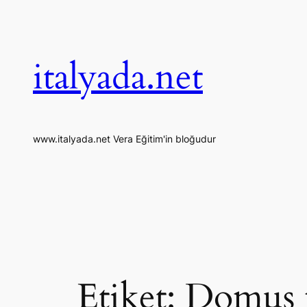
İçeriğe
geç
italyada.net
www.italyada.net Vera Eğitim'in bloğudur
Etiket:
Domus m