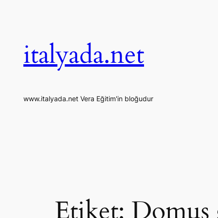
İçeriğe
geç
italyada.net
www.italyada.net Vera Eğitim'in bloğudur
Etiket:
Domus g