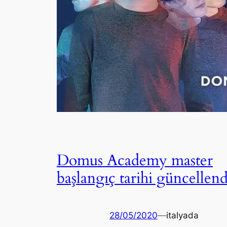
Domus Academy master
başlangıç tarihi güncellend
28/05/2020
—
italyada