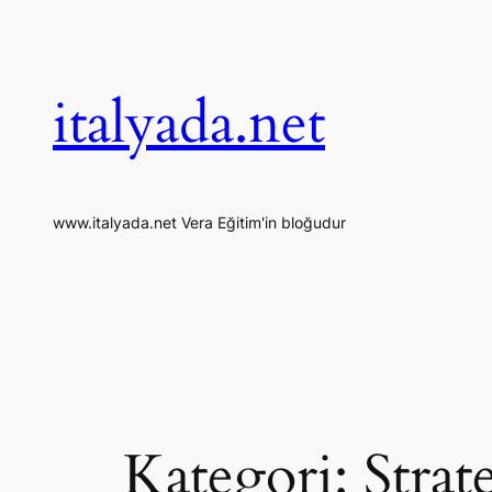
İçeriğe
geç
italyada.net
www.italyada.net Vera Eğitim'in bloğudur
Kategori:
Stra